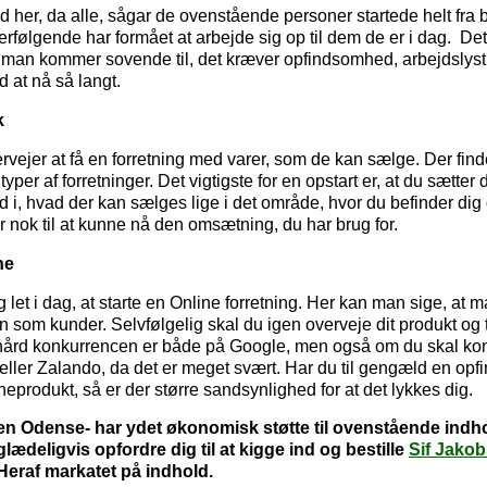
 her, da alle, sågar de ovenstående personer startede helt fra
erfølgende har formået at arbejde sig op til dem de er i dag. De
 man kommer sovende til, det kræver opfindsomhed, arbejdslyst
d at nå så langt.
k
vejer at få en forretning med varer, som de kan sælge. Der fi
 typer af forretninger. Det vigtigste for en opstart er, at du sætter 
nd i, hvad der kan sælges lige i det område, hvor du befinder di
r nok til at kunne nå den omsætning, du har brug for.
ne
ig let i dag, at starte en Online forretning. Her kan man sige, at 
n som kunder. Selvfølgelig skal du igen overveje dit produkt og
hård konkurrencen er både på Google, men også om du skal ko
eller Zalando, da det er meget svært. Har du til gengæld en opf
cheprodukt, så er der større sandsynlighed for at det lykkes dig.
en Odense- har ydet økonomisk støtte til ovenstående indho
glædeligvis opfordre dig til at kigge ind og bestille
Sif Jakob
Heraf markatet på indhold.