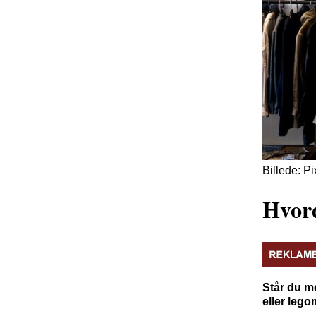
Billede: P
Hvord
Står du m
eller leg