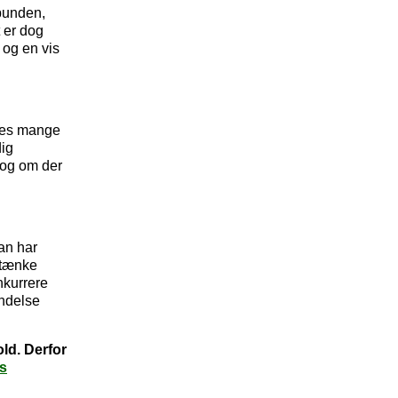
 bunden,
t er dog
 og en vis
ndes mange
dig
g og om der
man har
 tænke
nkurrere
indelse
ld. Derfor
s